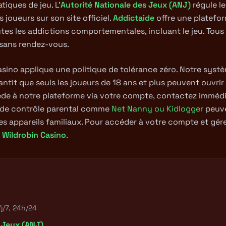
iques de jeu. L'
Autorité Nationale des Jeux (ANJ)
régule le
 joueurs sur son site officiel.
Addictaide
offre une platefo
 les addictions comportementales, incluant le jeu. Tous c
 sans rendez-vous.
asino applique une politique de tolérance zéro. Notre systè
antit que seuls les joueurs de 18 ans et plus peuvent ouvrir
de à notre plateforme via votre compte, contactez imméd
ls de contrôle parental comme
Net Nanny ou Kidlogger
peuve
 les appareils familiaux. Pour accéder à votre compte et gér
r
Wildrobin Casino
.
7j/7, 24h/24
 Jeux (ANJ)