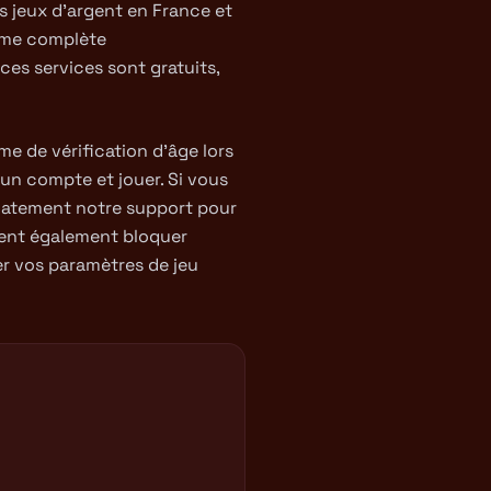
s jeux d'argent en France et
rme complète
es services sont gratuits,
me de vérification d'âge lors
 un compte et jouer. Si vous
iatement notre support pour
nt également bloquer
er vos paramètres de jeu