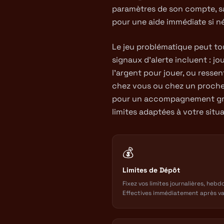
paramètres de son compte, sans
pour une aide immédiate si n
Le jeu problématique peut to
signaux d'alerte incluent : j
l'argent pour jouer, ou resse
chez vous ou chez un proche,
pour un accompagnement grat
limites adaptées à votre situa
💰
Limites de Dépôt
Fixez vos limites journalières, heb
Effectives immédiatement après va