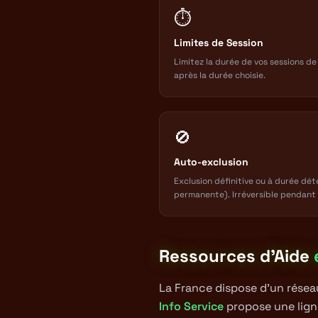
⏱️
Limites de Session
Limitez la durée de vos sessions d
après la durée choisie.
🚫
Auto-exclusion
Exclusion définitive ou à durée déte
permanente). Irréversible pendant 
Ressources d'Aide
La France dispose d'un réseau
Info Service
propose une ligne