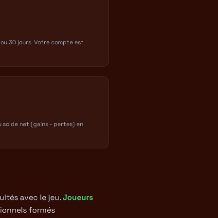
 ou 30 jours. Votre compte est
u solde net (gains - pertes) en
ltés avec le jeu.
Joueurs
sionnels formés